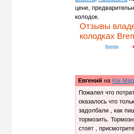
цене, предварительн
колодок.
Отзывы владе
колодках Bre
Brembo
1
Евгений
на
Kia Mag
Пожалел что потрат
оказалось что тольк
задолбали , как пи
тормозить. Тормозн
стоят , присмотрите