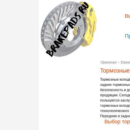
В
П
Оригинал
›
Daew
Тормозные
Тормозные колодк
задних тормозных
безопасность и д
продукции. Сегод
пользуются засл
тормозных колодо
технологического
Передние и задни
Выбор тор