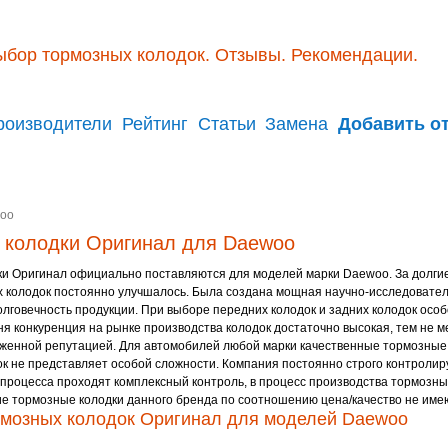
ыбор тормозных колодок. Отзывы. Рекомендации.
роизводители
Рейтинг
Статьи
Замена
Добавить о
oo
 колодки Оригинал для Daewoo
и Оригинал официально поставляются для моделей марки Daewoo. За долгие
 колодок постоянно улучшалось. Была создана мощная научно-исследователь
олговечность продукции. При выборе передних колодок и задних колодок ос
ня конкуренция на рынке производства колодок достаточно высокая, тем не 
уженной репутацией. Для автомобилей любой марки качественные тормозные
к не представляет особой сложности. Компания постоянно строго контролиру
 процесса проходят комплексный контроль, в процесс производства тормозн
е тормозные колодки данного бренда по соотношению цена/качество не име
мозных колодок Оригинал для моделей Daewoo