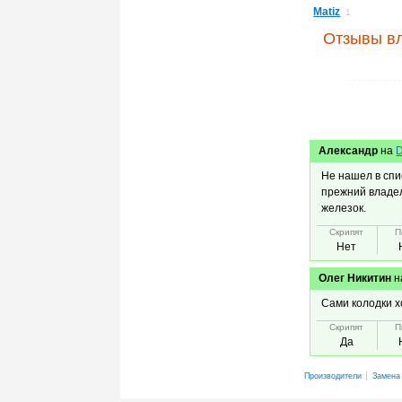
Matiz
1
Отзывы вл
Александр
на
D
Не нашел в спи
прежний владел
железок.
Скрипят
П
Нет
Олег Никитин
н
Сами колодки х
Скрипят
П
Да
Производители
Замена