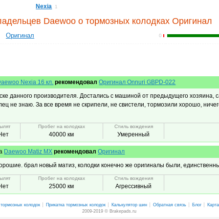
Nexia
1
адельцев Daewoo о тормозных колодках Оригинал
Оригинал
0
aewoo Nexia 16 кл.
рекомендовал
Оригинал Onnuri GBPD-022
ске данного производителя. Достались с машиной от предыдущего хозяина, са
ец не знаю. За все время не скрипели, не свистели, тормозили хорошо, ничего
ылят
Пробег на колодках
Стиль вождения
Нет
40000 км
Умеренный
а
Daewoo Matiz MX
рекомендовал
Оригинал
орошие. брал новый матиз, колодки конечно же оригиналы были, единственны
ылят
Пробег на колодках
Стиль вождения
Нет
25000 км
Агрессивный
 тормозных колодок
Прикатка тормозных колодок
Калькулятор шин
Обратная связь
Блог
Карта
2009-2019 © Brakepads.ru