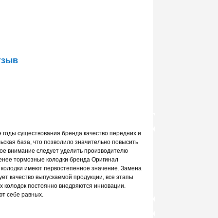
тзыв
 годы существования бренда качество передних и
ская база, что позволило значительно повысить
обое внимание следует уделить производителю
менее тормозные колодки бренда Оригинал
 колодки имеют первостепенное значение. Замена
ет качество выпускаемой продукции, все этапы
ых колодок постоянно внедряются инновации.
ют себе равных.