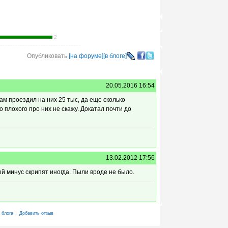
2
Опубликовать
[на форуме]
[в блоге]
20.05.2016 16:54
м проездил на них 25 тыс, да еще сколько
 плохого про них не скажу. Докатал почти до
13.02.2012 17:56
й минус скрипят иногда. Пыли вроде не было.
 блога
Добавить отзыв