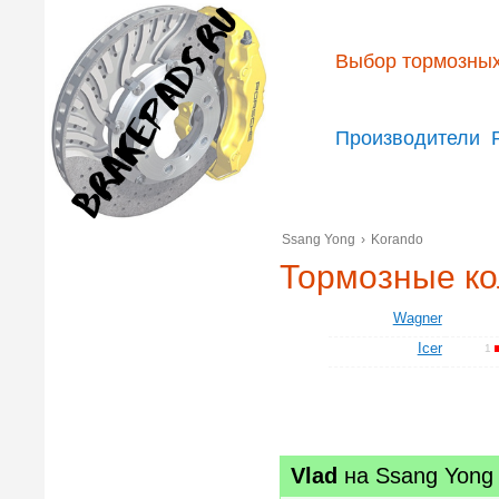
Выбор тормозных
Производители
Ssang Yong
›
Korando
Тормозные ко
Wagner
Icer
1
Vlad
на
Ssang Yong