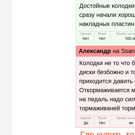
Достойные колодки
сразу начали хоро
накладных пластин
Скрипят
Пылят
Пробег на к
Нет
Нет
500 к
Александр
на
Ssan
Колодки не то что 
диски безбожно и т
приходится давить 
Откормаживается м
на педаль надо сил
тормаживаней тормо
Скрипят
Пылят
Пробег на к
Да
Нет
км
Где купить т