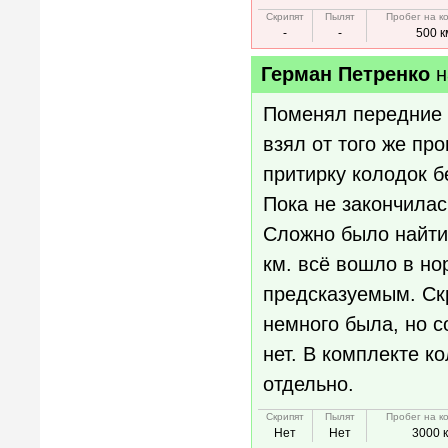
Скрипят
Пылят
Пробег на к
-
-
500 к
Герман Петренко
н
Поменял передние 
взял от того же п
притирку колодок б
Пока не закончила
Сложно было найти
км. всё вошло в но
предсказуемым. Ск
немного была, но с
нет. В комплекте к
отдельно.
Скрипят
Пылят
Пробег на к
Нет
Нет
3000 