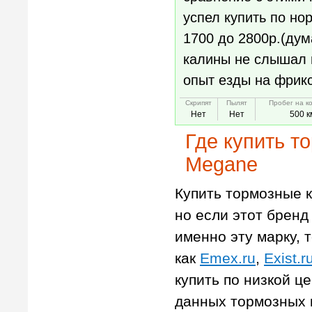
успел купить по но
1700 до 2800р.(дум
калины не слышал п
опыт езды на фрикс
Скрипят
Пылят
Пробег на к
Нет
Нет
500 к
Где купить т
Megane
Купить тормозные к
но если этот бренд 
именно эту марку, т
как
Emex.ru
,
Exist.r
купить по низкой ц
данных тормозных 