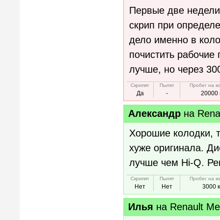
Первые две недели 
скрип при определе
дело именно в коло
почистить рабочие 
лучше, но через 30
Скрипят
Пылят
Пробег на к
Да
-
20000 
Александр
на
Rena
Хорошие колодки, т
хуже оригинала. Ди
лучше чем Hi-Q. Р
Скрипят
Пылят
Пробег на к
Нет
Нет
3000 
Илья
на
Renault Me