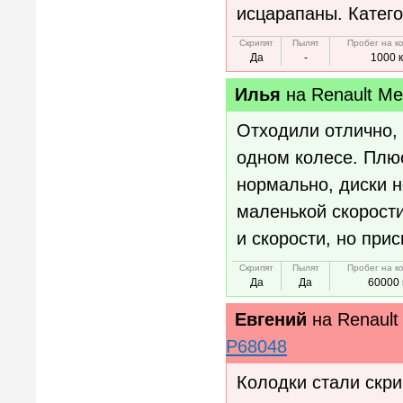
исцарапаны. Катего
Скрипят
Пылят
Пробег на к
Да
-
1000 
Илья
на
Renault Me
Отxодили отлично,
одном колесе. Плю
нормально, диски н
маленькой скорост
и скорости, но при
Скрипят
Пылят
Пробег на к
Да
Да
60000 
Евгений
на
Renault
P68048
Колодки стали скри