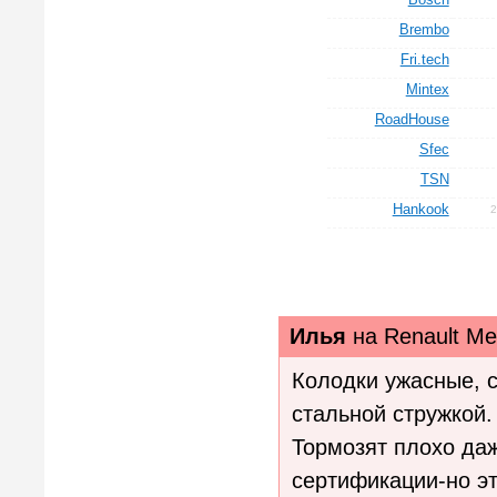
Brembo
Fri.tech
Mintex
RoadHouse
Sfec
TSN
Hankook
Илья
на
Renault Me
Колодки ужасные, с
стальной стружкой.
Тормозят плохо даж
сертификации-но эт