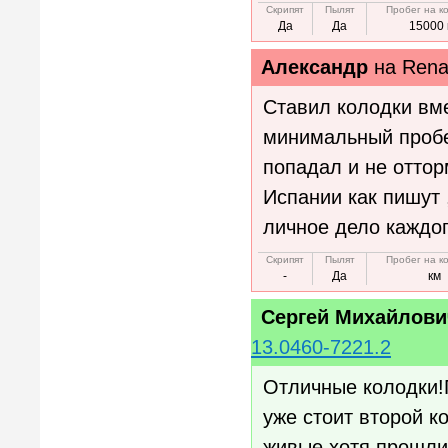
Скрипят
Пылят
Пробег на к
Да
Да
15000 
Александр
на
Rena
Ставил колодки вме
минимальный пробег
попадал и не оттор
Испании как пишут 
личное дело каждог
Скрипят
Пылят
Пробег на к
-
Да
км
Сергей Михайлови
13.0460-7221.2
Отличные колодки!П
уже стоит второй к
живые,хотя прошли