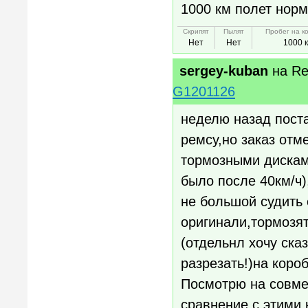
1000 км полет нор
Скрипят
Пылят
Пробег на к
Нет
Нет
1000 
sergey-kuban
на
Re
G1201126
неделю назад поста
ремсу,но заказ отм
тормозными дискам
было после 40км/ч)
не большой судить 
оригинали,тормозят
(отдельнл хочу ска
разрезать!)на коро
Посмотрю на совме
сравнение с этими 