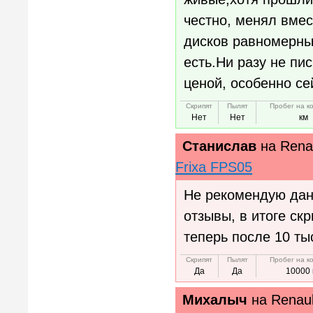
честно, менял вме
дисков равномерны
есть.Ни разу не пи
ценой, особенно се
Скрипят
Пылят
Пробег на к
Нет
Нет
км
Станислав
на
Rena
Frixa FPS05
Не рекомендую дан
отзывы, в итоге ск
теперь после 10 т
Скрипят
Пылят
Пробег на к
Да
Да
10000 
Михалыч
на
Renau