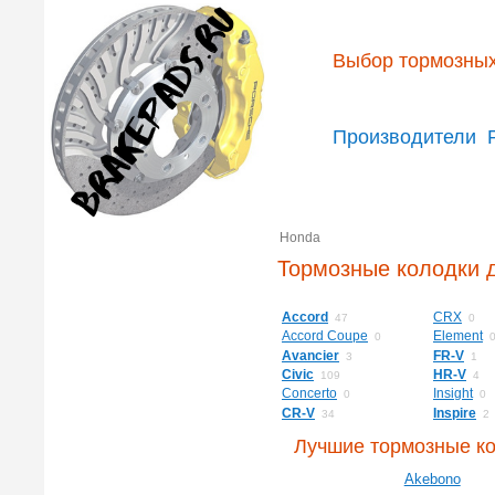
Выбор тормозных
Производители
Honda
Тормозные колодки 
Accord
CRX
47
0
Accord Coupe
Element
0
Avancier
FR-V
3
1
Civic
HR-V
109
4
Concerto
Insight
0
0
CR-V
Inspire
34
2
Лучшие тормозные к
Akebono