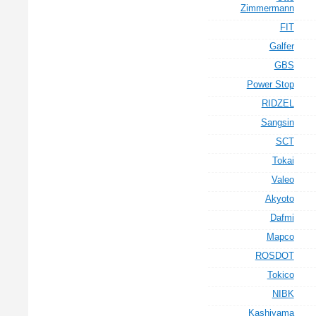
Zimmermann
FIT
Galfer
GBS
Power Stop
RIDZEL
Sangsin
SCT
Tokai
Valeo
Akyoto
Dafmi
Mapco
ROSDOT
Tokico
NIBK
Kashiyama