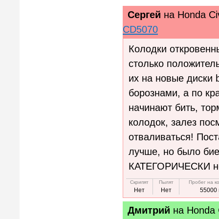
Сергей
на
Honda Ci
CD5070
Колодки откровенны
столько положитель
их на новые диски b
борознами, а по кр
начинают бить, тор
колодок, залез пос
отваливаться! Пос
лучше, но было бие
КАТЕГОРИЧЕСКИ не
Скрипят
Пылят
Пробег на к
Нет
Нет
55000 
Дмитрий
на
Honda 