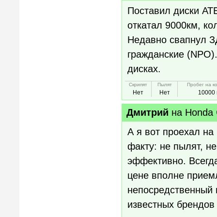
Поставил диски AT
откатал 9000км, ко
Недавно свапнул ЗД
гражданские (NPO).
дисках.
Скрипят
Пылят
Пробег на к
Нет
Нет
10000 
Дмитрий
на
Honda
А я вот проехал на 
факту: не пылят, не
эффективно. Всегд
цене вполне приемл
непосредственный и
известных брендов 