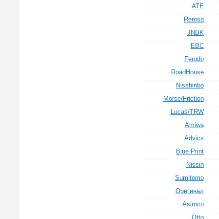
ATE
Remsa
JNBK
EBC
Ferodo
RoadHouse
Nisshinbo
Morse/Friction
Lucas/TRW
Amiwa
Advics
Blue Print
Nissin
Sumitomo
Оригинал
Asimco
Otto