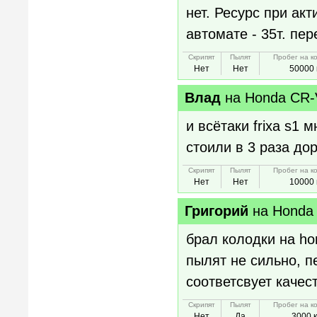
нет. Ресурс при ак
автомате - 35т. пер
Скрипят
Пылят
Пробег на к
Нет
Нет
50000 
Влад
на
Honda CR-
и всётаки frixa s1
стоили в 3 раза до
Скрипят
Пылят
Пробег на к
Нет
Нет
10000 
Григорий
на
Honda 
брал колодки на ho
пылят не сильно, п
соответсвует качест
Скрипят
Пылят
Пробег на к
Нет
Да
3000 