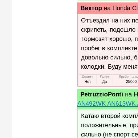
Виктор
на
Honda Civ
Отъездил на них по
скрипеть, подошло 
Тормозят хорошо, п
пробег в комплекте
довольно сильно, 
колодки. Буду меня
Скрипят
Пылят
Пробег на к
Нет
Да
25000 
PetruzzioPonti
на
H
AN492WK AN613WK
Катаю второй компл
положительные, пр
сильно (не спорт се