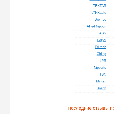
TEXTAR
LYNXauto
Brembo
Allied Nippon
ABS
Delphi
Fri.tech
Girling
LPR
Nipparts
TSN
Mintex
Bosch
Последние отзывы п