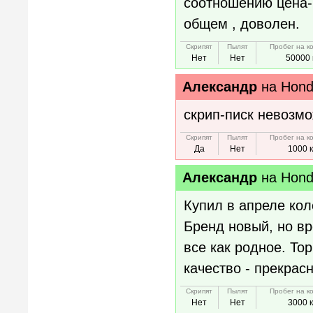
соотношению цена-к
общем , доволен.
Скрипят
Пылят
Пробег на к
Нет
Нет
50000 
Александр
на
Hon
скрип-писк невозм
Скрипят
Пылят
Пробег на к
Да
Нет
1000 
Александр
на
Hond
Купил в апреле кол
Бренд новый, но вр
все как родное. То
качество - прекрас
Скрипят
Пылят
Пробег на к
Нет
Нет
3000 