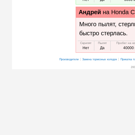
Андрей
на
Honda Ci
Много пылят, стерл
быстро стерлась.
Скрипят
Пылят
Пробег на к
Нет
Да
40000 
Производители
Замена тормозных колодок
Прикатка т
200